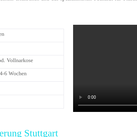
en
od. Vollnarkose
 4-6 Wochen
erung Stuttgart