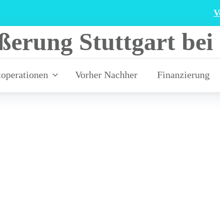
V
toperationen
Vorher Nachher
Finanzierung
größerung Über 5000 Brustoperat