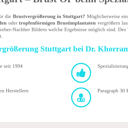
ür die
Brustvergrößerung in Stuttgart?
Möglicherweise empf
den
oder
tropfenförmigen
Brustimplantaten
vergrößern la
 Vorher-Nachher Bildern welche Ergebnisse möglich sind. Des
t.
vergrößerung Stuttgart bei Dr. Khorra
e seit 1994
Spezialisierun
en Herstellern
Paragraph 30 