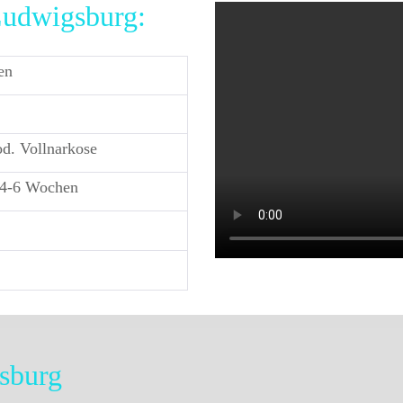
Ludwigsburg:
en
od. Vollnarkose
 4-6 Wochen
sburg