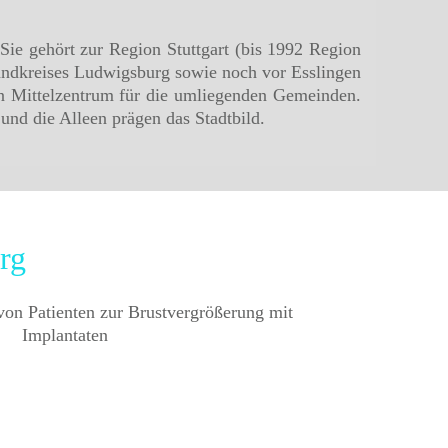
Sie gehört zur Region Stuttgart (bis 1992 Region
 Landkreises Ludwigsburg sowie noch vor Esslingen
n Mittelzentrum für die umliegenden Gemeinden.
nd die Alleen prägen das Stadtbild.
rg